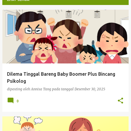
P
o
s
t
i
n
g
Dilema Tinggal Bareng Baby Boomer Plus Bincang
a
Psikolog
n
diposting oleh
Annisa Tang
pada tanggal
Desember 30, 2025
0