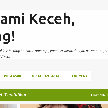
Langsung ke konten utama
ami Keceh,
ng!
hal kisah hidup bersama opininya, yang berkaitan dengan perempuan, s
idikan.
POLA ASUH
MINAT DAN BAKAT
FENOMENA
el
Pendidikan
LIHAT SEMU