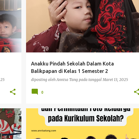
AN
CERITAKU
IBU
PENDIDIKAN
+
Anakku Pindah Sekolah Dalam Kota
Balikpapan di Kelas 1 Semester 2
025
diposting oleh
Annisa Tang
pada tanggal
Maret 13, 2025
0
CERITAKU
FENOMENA
INSPIRASI
PENCERAHAN
PENDIDIKAN
+