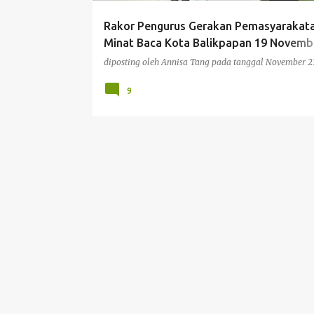
Rakor Pengurus Gerakan Pemasyarakat
Minat Baca Kota Balikpapan 19 Novemb
2022 - GPMB Balikpapan
diposting oleh
Annisa Tang
pada tanggal
November 2
9