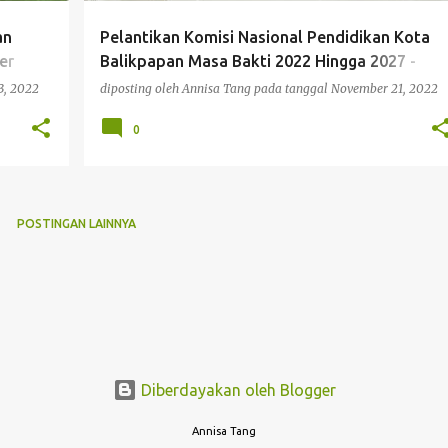
an
Pelantikan Komisi Nasional Pendidikan Kota
er
Balikpapan Masa Bakti 2022 Hingga 2027 -
Komnasdik Balikpapan
3, 2022
diposting oleh
Annisa Tang
pada tanggal
November 21, 2022
0
POSTINGAN LAINNYA
Diberdayakan oleh Blogger
Annisa Tang