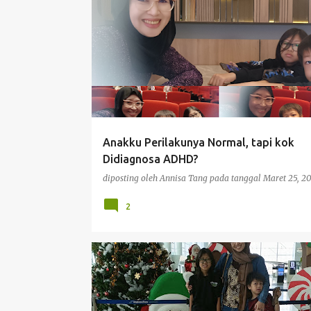
P
CERITAKU
INSPIRASI
KESEHATAN
PENCERAH
o
PENDIDIKAN
POLA ASUH
s
t
i
n
g
Anakku Perilakunya Normal, tapi kok
a
Didiagnosa ADHD?
n
diposting oleh
Annisa Tang
pada tanggal
Maret 25, 2
2
ARTIKEL
PENDIDIKAN
POLA ASUH