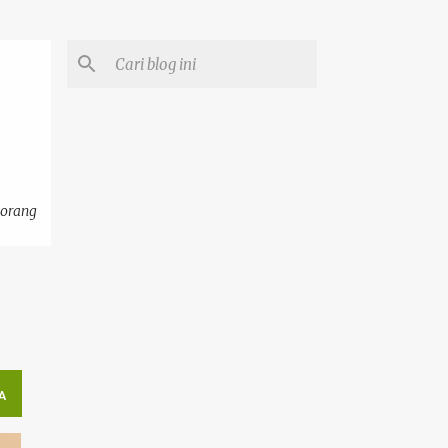
eorang
A