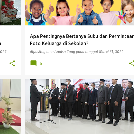
Apa Pentingnya Bertanya Suku dan Permintaa
a
Foto Keluarga di Sekolah?
2025
diposting oleh
Annisa Tang
pada tanggal
Maret 31, 2024
0
SASI
ARTIKEL
BERITA LOKAL
KOMNASDIK
ORGANISASI
+
PENDIDIKAN
+