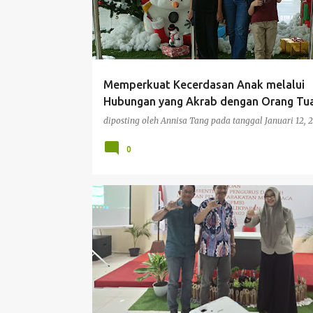
Memperkuat Kecerdasan Anak melalui
Hubungan yang Akrab dengan Orang Tu
diposting oleh
Annisa Tang
pada tanggal
Januari 12, 
0
ARTIKEL
BERITA LOKAL
KOMUNITAS
ORGANI
PENDIDIKAN