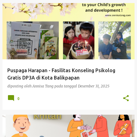
P
o
s
t
i
n
g
Puspaga Harapan - Fasilitas Konseling Psikolog
a
Gratis DP3A di Kota Balikpapan
n
diposting oleh
Annisa Tang
pada tanggal
Desember 31, 2025
0