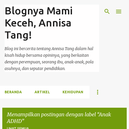
Blognya Mami
Langsung ke konten utama
Keceh, Annisa
Tang!
Blog ini bercerita tentang Annisa Tang dalam hal
kisah hidup bersama opininya, yang berkaitan
dengan perempuan, seorang ibu, anak-anak, pola
asuhnya, dan seputar pendidikan.
BERANDA
ARTIKEL
KEHIDUPAN
Menampilkan postingan dengan label
Anak
ADHD
LIHAT SEMUA