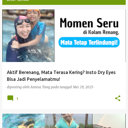
P
o
s
t
i
n
g
Aktif Berenang, Mata Terasa Kering? Insto Dry Eyes
a
Bisa Jadi Penyelamatmu!
n
diposting oleh
Annisa Tang
pada tanggal
Mei 29, 2025
1