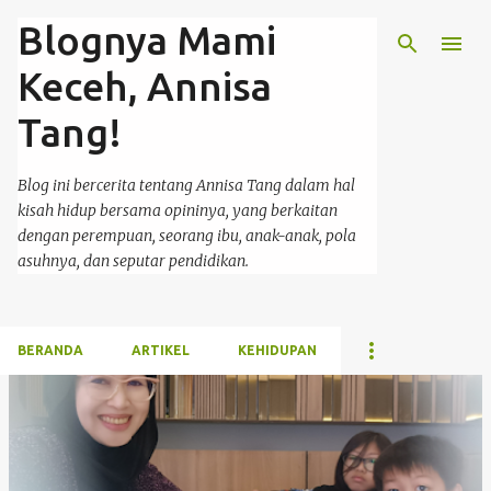
Blognya Mami
Langsung ke konten utama
Keceh, Annisa
Tang!
Blog ini bercerita tentang Annisa Tang dalam hal
kisah hidup bersama opininya, yang berkaitan
dengan perempuan, seorang ibu, anak-anak, pola
asuhnya, dan seputar pendidikan.
BERANDA
ARTIKEL
KEHIDUPAN
P
o
s