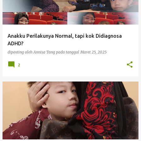
t
i
n
g
Anakku Perilakunya Normal, tapi kok Didiagnosa
a
ADHD?
n
diposting oleh
Annisa Tang
pada tanggal
Maret 25, 2025
2