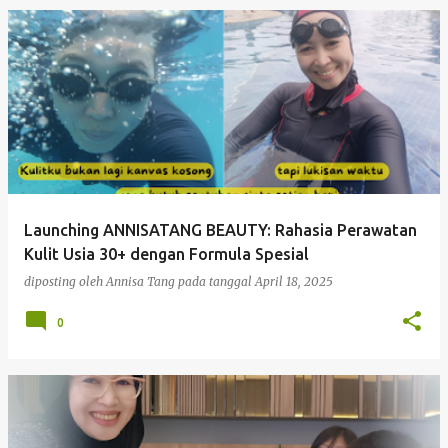
P
o
s
t
i
n
g
Launching ANNISATANG BEAUTY: Rahasia Perawatan
a
Kulit Usia 30+ dengan Formula Spesial
n
diposting oleh
Annisa Tang
pada tanggal
April 18, 2025
0